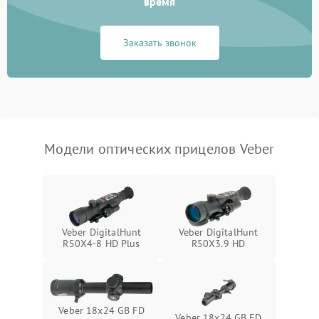
время
Неисправность системы
1000 ₽
Подробнее →
защиты от замыкания
Заказать звонок
Неисправность системы
1000 ₽
Подробнее →
защиты от перегрева
Поломка системы защиты
1000 ₽
Подробнее →
от перенапряжения
Модели оптических прицелов Veber
Поломка системы защиты
1000 ₽
Подробнее →
от замыкания
Veber DigitalHunt
Veber DigitalHunt
R50X4-8 HD Plus
R50X3.9 HD
Veber 18x24 GB FD
Veber 18x24 GB FD