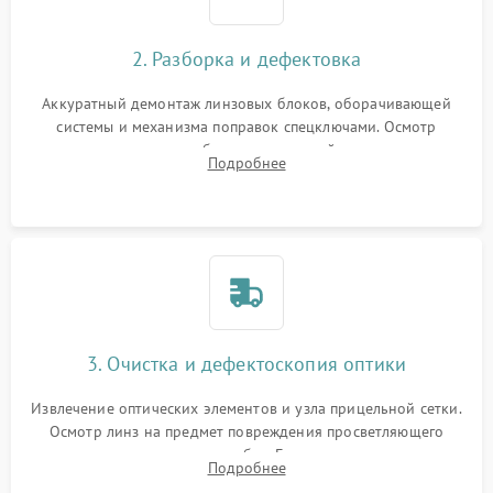
2. Разборка и дефектовка
Аккуратный демонтаж линзовых блоков, оборачивающей
системы и механизма поправок спецключами. Осмотр
внутренних резьбовых соединений, пружин и
Подробнее
уплотнительных колец. Поиск причин люфта, смещения
точки попадания или заклинивания подвижных частей.
3. Очистка и дефектоскопия оптики
Извлечение оптических элементов и узла прицельной сетки.
Осмотр линз на предмет повреждения просветляющего
покрытия или появления грибка. Бережная очистка стекол
Подробнее
спецрастворами. Проверка целостности гравированной