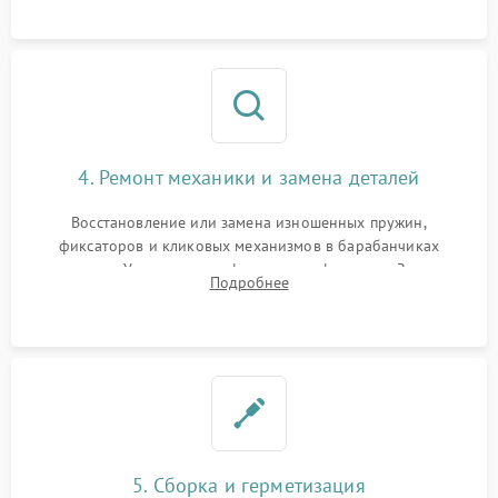
сетки и модуля ее подсветки.
4. Ремонт механики и замена деталей
Восстановление или замена изношенных пружин,
фиксаторов и кликовых механизмов в барабанчиках
поправок. Устранение люфтов в трансфокаторе. Замена
Подробнее
поврежденных линз, разбитой сетки или восстановление
контактов в цепи подсветки прицельной марки.
5. Сборка и герметизация