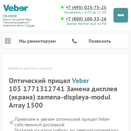
+7 (495) 023-73-25
Ежедневно с 9:00 до 21:00
FIX-VEBER
+7 (800) 100-33-26
Ремонт устройств Veber
Специализированный
Звонок бесплатный по РФ
cервисный центр г.
Москва
Мы ремонтируем
Позвонить
Veber
Замена дисплея (экрана)
Оптический прицел
Veber
Ремонт цифровых биноклей Veber
Ремонт прицелов ночного видения Veber
Ремонт лазерных дальномеров Veber
103 1771312741 Замена дисплея
(экрана) zamena-displeya-modul
Array 1500
Привезем и увезем оптический прицел Veber
собственной доставкой
Гарантия на наши работы по ремонту оптических