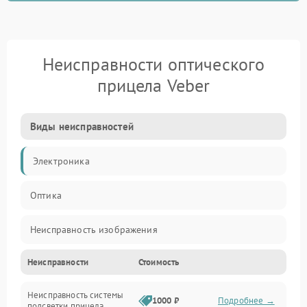
Неисправности оптического
прицела Veber
Виды неисправностей
Электроника
Оптика
Неисправность изображения
Неисправности
Стоимость
Механические повреждения
Неисправность системы
Неисправность фокусировки и оптики
1000 ₽
Подробнее →
подсветки прицела