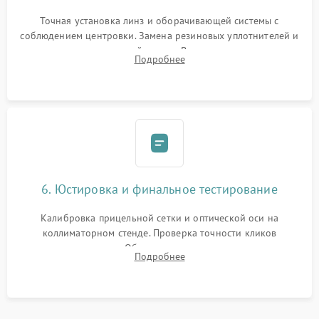
Точная установка линз и оборачивающей системы с
соблюдением центровки. Замена резиновых уплотнителей и
нанесение влагозащитной смазки. Вакуумирование корпуса
Подробнее
и заполнение его осушенным азотом или аргоном для
защиты линз от внутреннего запотевания.
6. Юстировка и финальное тестирование
Калибровка прицельной сетки и оптической оси на
коллиматорном стенде. Проверка точности кликов
механизма поправок. Обязательное испытание прицела на
Подробнее
ударном стенде для проверки устойчивости к отдаче и
гарантии сохранения точки пристрелки.