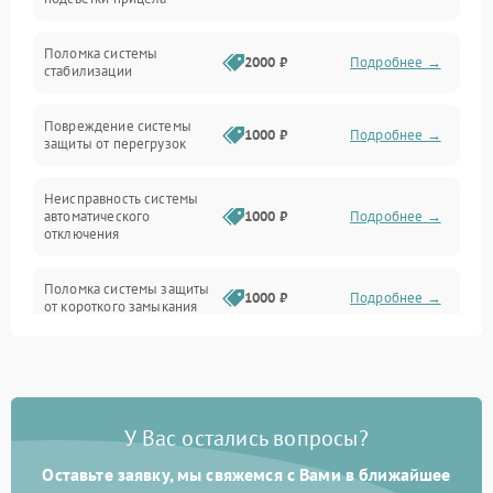
Неисправность подсветки и электроники
Поломка системы
2000 ₽
Подробнее →
стабилизации
Прочие неисправности
Повреждение системы
1000 ₽
Подробнее →
защиты от перегрузок
Электропитание
Неисправность системы
Механика
автоматического
1000 ₽
Подробнее →
отключения
Управление
Поломка системы защиты
1000 ₽
Подробнее →
от короткого замыкания
Корпус/Герметичность
Повреждение системы
Датчики
1000 ₽
Подробнее →
защиты от перегрева
У Вас остались вопросы?
Неисправность системы
защиты от
1000 ₽
Подробнее →
перенапряжения
Оставьте заявку, мы свяжемся с Вами в ближайшее