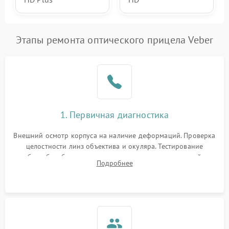
Этапы ремонта оптического прицела Veber
1. Первичная диагностика
Внешний осмотр корпуса на наличие деформаций. Проверка
целостности линз объектива и окуляра. Тестирование
работы барабанчиков ввода поправок, кольца отстройки
Подробнее
параллакса и зума. Выявление сколов, внутренних
загрязнений и нарушений герметичности.