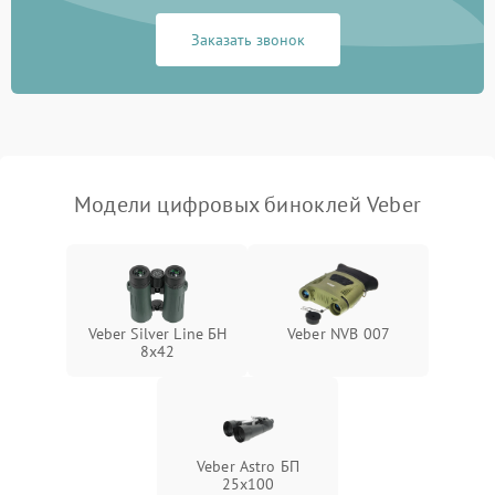
Заказать звонок
Перегрев устройства
1500 ₽
Подробнее →
Модели цифровых биноклей Veber
Veber Silver Line БН
Veber NVB 007
8x42
Veber Astro БП
25x100