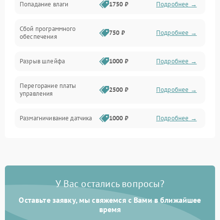
Попадание влаги
1750 ₽
Подробнее →
Управление
Сбой программного
Электропитание
750 ₽
Подробнее →
обеспечения
Корпус/Герметичность
Разрыв шлейфа
1000 ₽
Подробнее →
Электроника/Механические
Перегорание платы
2500 ₽
Подробнее →
управления
Электроника/Оптика
Размагничивание датчика
1000 ₽
Подробнее →
Поломка инфракрасного
1500 ₽
Подробнее →
датчика
Неправильная передача
750 ₽
Подробнее →
У Вас остались вопросы?
цветов дисплея
Оставьте заявку, мы свяжемся с Вами в ближайшее
Разрядка аккумулятора за
время
1000 ₽
Подробнее →
коркое время