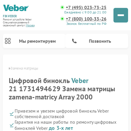
+7 (495) 023-73-25
Ежедневно с 9:00 до 21:00
FIX-VEBER
+7 (800) 100-33-26
Ремонт устройств Veber
Специализированный
Звонок бесплатный по РФ
cервисный центр г.
Москва
Мы ремонтируем
Позвонить
Veber
Замена матрицы
Цифровой бинокль
Veber
Ремонт оптических прицелов Veber
Ремонт прицелов ночного видения Veber
Ремонт лазерных дальномеров Veber
21 1731494629 Замена матрицы
zamena-matricy Array 2000
Привезем и увезем цифровой бинокль Veber
собственной доставкой
Гарантия на наши работы по ремонту цифровых
до 3-х лет
биноклей Veber