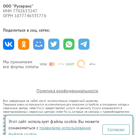
ООО "Русервис"
ИНН 7702633247
ОГРН 1077746335776
Поделиться в соц. сетях:
Мы принимаем
все формы оплаты
Политика конфиденциальности
Вся информация на сайте носит исключительно справочный характер.
Товарные знаки используются исключительно для описания устройств, в отношении которых
сервисные центры veber-fix.ru предоставляют услуги по ремонту. Услуги оказываются в
неавторизованных сервисных центрах veber-fix.ru, которые не связаны с правообладателями
товарных знаков или их официальными представителями.
Ремонт осуществляется для устройств, уже введенных в гражданский оборот в соответствии
Этот сайт использует файлы cookie. Вы можете
со статьей 1487 ГК РФ.
Использование товарных знаков не преследует цели индивидуализации услуг или введения
ознакомиться с
правилами использования
Согласен
потребителей в заблуждение, а служит для информирования о предоставляемых услугах по
ремонту техники указанных брендов.
файлов cookie