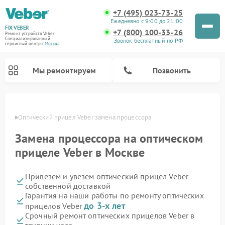
+7 (495) 023-73-25
Ежедневно с 9:00 до 21:00
FIX-VEBER
+7 (800) 100-33-26
Ремонт устройств Veber
Специализированный
Звонок бесплатный по РФ
cервисный центр г.
Москва
Мы ремонтируем
Позвонить
оскве
Оптический прицел Veber замена процессора
Замена процессора на оптическом
Ремонт цифровых биноклей Veber
Ремонт прицелов ночного видения Veber
Ремонт лазерных дальномеров Veber
прицеле Veber в Москве
Привезем и увезем оптический прицел Veber
собственной доставкой
Гарантия на наши работы по ремонту оптических
до 3-х лет
прицелов Veber
Срочный ремонт оптических прицелов Veber в