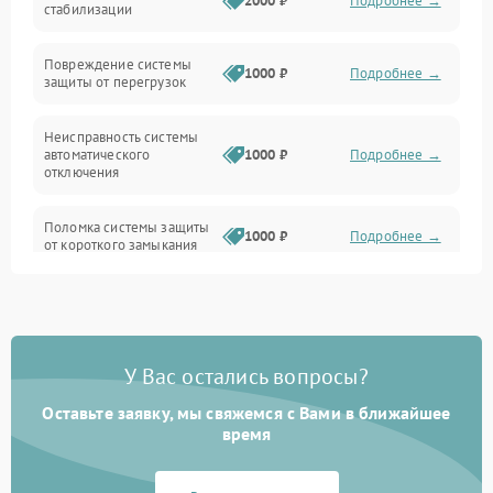
2000 ₽
Подробнее →
стабилизации
Прочие неисправности
Повреждение системы
1000 ₽
Подробнее →
защиты от перегрузок
Электропитание
Неисправность системы
Механика
автоматического
1000 ₽
Подробнее →
отключения
Управление
Поломка системы защиты
1000 ₽
Подробнее →
от короткого замыкания
Корпус/Герметичность
Повреждение системы
Датчики
1000 ₽
Подробнее →
защиты от перегрева
У Вас остались вопросы?
Неисправность системы
защиты от
1000 ₽
Подробнее →
перенапряжения
Оставьте заявку, мы свяжемся с Вами в ближайшее
время
Неисправность системы
1000 ₽
Подробнее →
защиты от замыкания