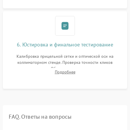
защиты линз от внутреннего запотевания.
6. Юстировка и финальное тестирование
Калибровка прицельной сетки и оптической оси на
коллиматорном стенде. Проверка точности кликов
механизма поправок. Обязательное испытание прицела на
Подробнее
ударном стенде для проверки устойчивости к отдаче и
гарантии сохранения точки пристрелки.
FAQ. Ответы на вопросы