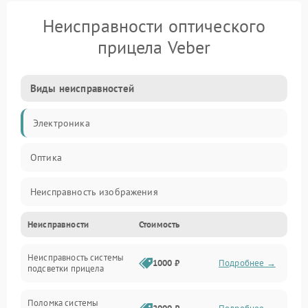
Неисправности оптического
прицела Veber
Виды неисправностей
Электроника
Оптика
Неисправность изображения
Неисправности
Стоимость
Механические повреждения
Неисправность системы
Неисправность фокусировки и оптики
1000 ₽
Подробнее →
подсветки прицела
Неисправность подсветки и электроники
Поломка системы