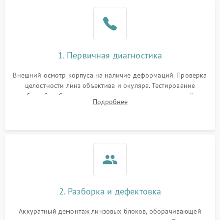
1. Первичная диагностика
Внешний осмотр корпуса на наличие деформаций. Проверка
целостности линз объектива и окуляра. Тестирование
работы барабанчиков ввода поправок, кольца отстройки
Подробнее
параллакса и зума. Выявление сколов, внутренних
загрязнений и нарушений герметичности.
2. Разборка и дефектовка
Аккуратный демонтаж линзовых блоков, оборачивающей