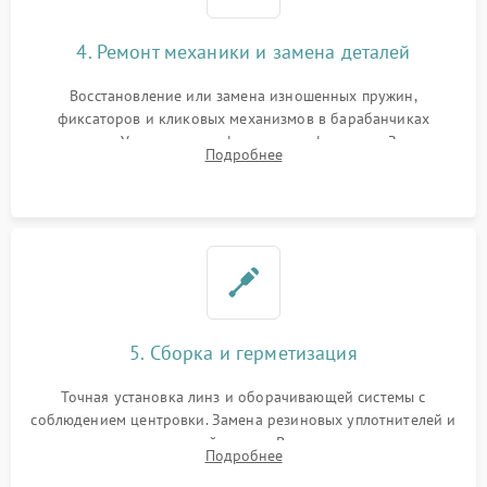
4. Ремонт механики и замена деталей
Восстановление или замена изношенных пружин,
фиксаторов и кликовых механизмов в барабанчиках
поправок. Устранение люфтов в трансфокаторе. Замена
Подробнее
поврежденных линз, разбитой сетки или восстановление
контактов в цепи подсветки прицельной марки.
5. Сборка и герметизация
Точная установка линз и оборачивающей системы с
соблюдением центровки. Замена резиновых уплотнителей и
нанесение влагозащитной смазки. Вакуумирование корпуса
Подробнее
и заполнение его осушенным азотом или аргоном для