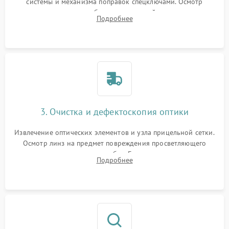
системы и механизма поправок спецключами. Осмотр
внутренних резьбовых соединений, пружин и
Подробнее
уплотнительных колец. Поиск причин люфта, смещения
точки попадания или заклинивания подвижных частей.
3. Очистка и дефектоскопия оптики
Извлечение оптических элементов и узла прицельной сетки.
Осмотр линз на предмет повреждения просветляющего
покрытия или появления грибка. Бережная очистка стекол
Подробнее
спецрастворами. Проверка целостности гравированной
сетки и модуля ее подсветки.