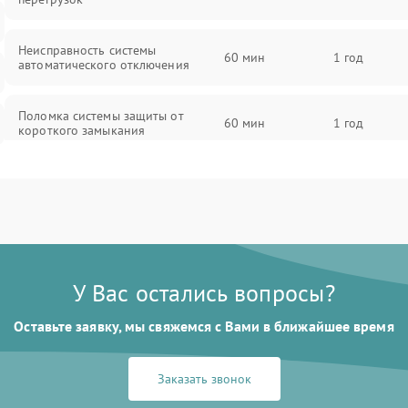
Неисправность системы
60 мин
1 год
автоматического отключения
Поломка системы защиты от
60 мин
1 год
короткого замыкания
Повреждение системы защиты от
60 мин
1 год
перегрева
Неисправность системы защиты от
60 мин
1 год
перенапряжения
У Вас остались вопросы?
Неисправность системы защиты от
60 мин
1 год
Оставьте заявку, мы свяжемся с Вами в ближайшее время
замыкания
Неисправность системы защиты от
Заказать звонок
60 мин
1 год
перегрева