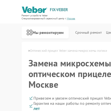
FIX-VEBER
Ремонт устройств Veber
Специализированный cервисный центр г.
Москва
Мы ремонтируем
Срочный ремонт
Це
елов Veber в Москве
Оптический прицел Veber замена микросхемы логики
Замена микросхемы
оптическом прицеле
Ремонт цифровых биноклей Veber
Ремонт прицелов ночного видения Veber
Ремонт лазерных дальномеров Veber
Москве
Привезем и увезем оптический прицел Veb
Гарантия на наши работы по ремонту опти
лет