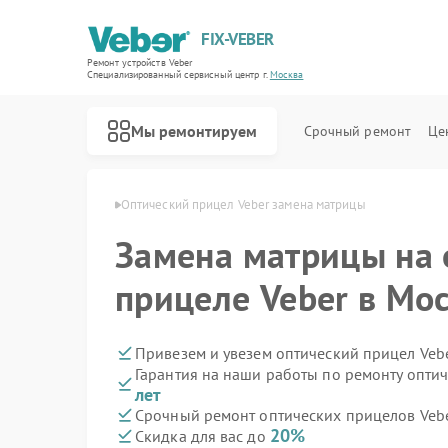
FIX-VEBER
Ремонт устройств Veber
Специализированный cервисный центр г.
Москва
Мы ремонтируем
Срочный ремонт
Це
елов Veber в Москве
Оптический прицел Veber замена матрицы
Замена матрицы на 
прицеле Veber в Мо
Ремонт цифровых биноклей Veber
Ремонт прицелов ночного видения Veber
Ремонт лазерных дальномеров Veber
Привезем и увезем оптический прицел Veb
Гарантия на наши работы по ремонту опти
лет
Срочный ремонт оптических прицелов Vebe
20%
Скидка для вас до