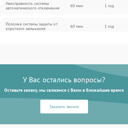
Неисправность системы
60 мин
1 год
автоматического отключения
Поломка системы защиты от
60 мин
1 год
короткого замыкания
Повреждение системы защиты от
60 мин
1 год
перегрева
Неисправность системы защиты от
60 мин
1 год
перенапряжения
У Вас остались вопросы?
Неисправность системы защиты от
60 мин
1 год
Оставьте заявку, мы свяжемся с Вами в ближайшее время
замыкания
Неисправность системы защиты от
Заказать звонок
60 мин
1 год
перегрева
Поломка системы защиты от