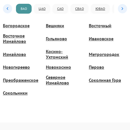
ВАО
ЦАО
САО
СВАО
ЮВАО
ЮАО
Богородское
Вешняки
Восточный
Восточное
Гольяново
Ивановское
Измайлово
Косино-
Измайлово
Метрогородок
Ухтомский
Новогиреево
Новокосино
Перово
Северное
Преображенское
Соколиная Гора
Измайлово
Сокольники