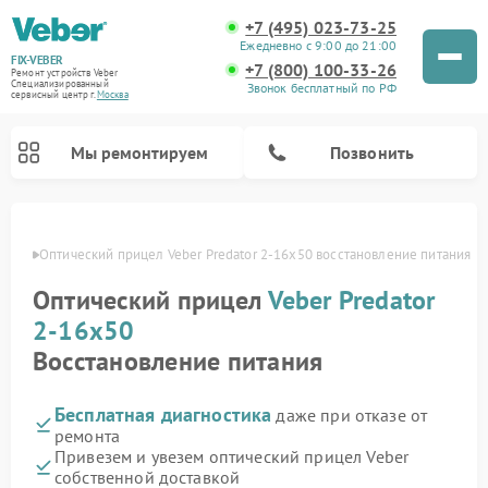
+7 (495) 023-73-25
Ежедневно с 9:00 до 21:00
FIX-VEBER
+7 (800) 100-33-26
Ремонт устройств Veber
Специализированный
Звонок бесплатный по РФ
cервисный центр г.
Москва
Мы ремонтируем
Позвонить
оскве
Оптический прицел Veber Predator 2-16x50 восстановление питания
Оптический прицел
Veber Predator
Ремонт цифровых биноклей Veber
Ремонт прицелов ночного видения Veber
Ремонт лазерных дальномеров Veber
2-16x50
Восстановление питания
Бесплатная диагностика
даже при отказе от
ремонта
Привезем и увезем оптический прицел Veber
собственной доставкой