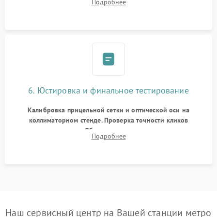
Подробнее
и заполнение его осушенным азотом или аргоном для
защиты линз от внутреннего запотевания.
6. Юстировка и финальное тестирование
Калибровка прицельной сетки и оптической оси на
коллиматорном стенде. Проверка точности кликов
механизма поправок. Обязательное испытание прицела на
Подробнее
ударном стенде для проверки устойчивости к отдаче и
гарантии сохранения точки пристрелки.
Наш сервисный центр на Вашей станции метро