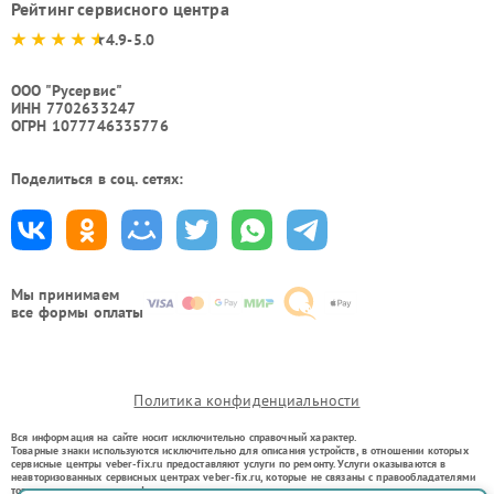
Рейтинг сервисного центра
4.9-5.0
ООО "Русервис"
ИНН 7702633247
ОГРН 1077746335776
Поделиться в соц. сетях:
Мы принимаем
все формы оплаты
Политика конфиденциальности
Вся информация на сайте носит исключительно справочный характер.
Товарные знаки используются исключительно для описания устройств, в отношении которых
сервисные центры veber-fix.ru предоставляют услуги по ремонту. Услуги оказываются в
неавторизованных сервисных центрах veber-fix.ru, которые не связаны с правообладателями
товарных знаков или их официальными представителями.