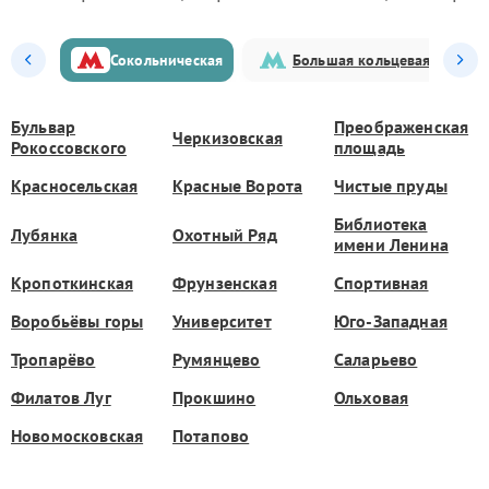
Сокольническая
Большая кольцевая
Бульвар
Преображенская
Черкизовская
Рокоссовского
площадь
Красносельская
Красные Ворота
Чистые пруды
Библиотека
Лубянка
Охотный Ряд
имени Ленина
Кропоткинская
Фрунзенская
Спортивная
Воробьёвы горы
Университет
Юго-Западная
Тропарёво
Румянцево
Саларьево
Филатов Луг
Прокшино
Ольховая
Новомосковская
Потапово