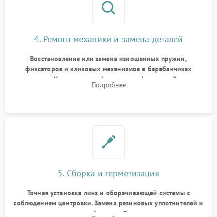
4. Ремонт механики и замена деталей
Восстановление или замена изношенных пружин,
фиксаторов и кликовых механизмов в барабанчиках
поправок. Устранение люфтов в трансфокаторе. Замена
Подробнее
поврежденных линз, разбитой сетки или восстановление
контактов в цепи подсветки прицельной марки.
5. Сборка и герметизация
Точная установка линз и оборачивающей системы с
соблюдением центровки. Замена резиновых уплотнителей и
нанесение влагозащитной смазки. Вакуумирование корпуса