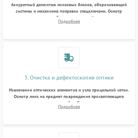
Аккуратный демонтаж линзовых блоков, оборачивающей
системы и механизма поправок спецключами. Осмотр
внутренних резьбовых соединений, пружин и
Подробнее
уплотнительных колец. Поиск причин люфта, смещения
точки попадания или заклинивания подвижных частей.
3. Очистка и дефектоскопия оптики
Извлечение оптических элементов и узла прицельной сетки.
Осмотр линз на предмет повреждения просветляющего
покрытия или появления грибка. Бережная очистка стекол
Подробнее
спецрастворами. Проверка целостности гравированной
сетки и модуля ее подсветки.