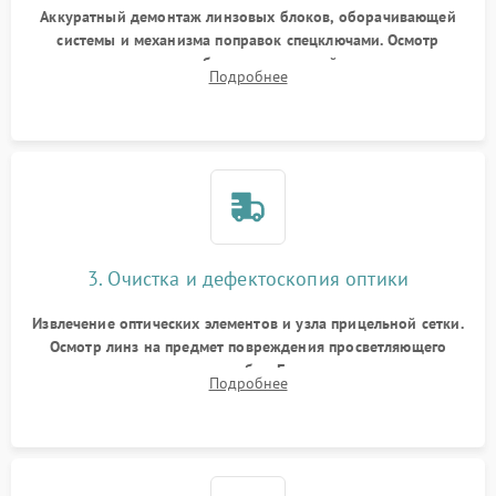
Аккуратный демонтаж линзовых блоков, оборачивающей
системы и механизма поправок спецключами. Осмотр
внутренних резьбовых соединений, пружин и
Подробнее
уплотнительных колец. Поиск причин люфта, смещения
точки попадания или заклинивания подвижных частей.
3. Очистка и дефектоскопия оптики
Извлечение оптических элементов и узла прицельной сетки.
Осмотр линз на предмет повреждения просветляющего
покрытия или появления грибка. Бережная очистка стекол
Подробнее
спецрастворами. Проверка целостности гравированной
сетки и модуля ее подсветки.