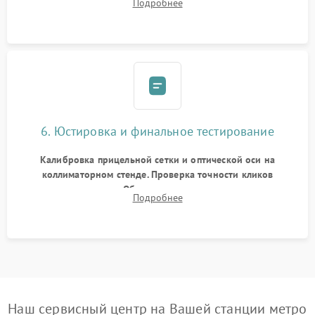
Подробнее
и заполнение его осушенным азотом или аргоном для
защиты линз от внутреннего запотевания.
6. Юстировка и финальное тестирование
Калибровка прицельной сетки и оптической оси на
коллиматорном стенде. Проверка точности кликов
механизма поправок. Обязательное испытание прицела на
Подробнее
ударном стенде для проверки устойчивости к отдаче и
гарантии сохранения точки пристрелки.
Наш сервисный центр на Вашей станции метро