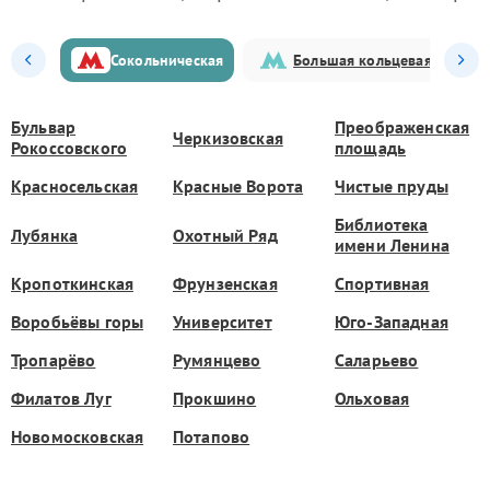
Сокольническая
Большая кольцевая
Бульвар
Преображенская
Черкизовская
Рокоссовского
площадь
Красносельская
Красные Ворота
Чистые пруды
Библиотека
Лубянка
Охотный Ряд
имени Ленина
Кропоткинская
Фрунзенская
Спортивная
Воробьёвы горы
Университет
Юго-Западная
Тропарёво
Румянцево
Саларьево
Филатов Луг
Прокшино
Ольховая
Новомосковская
Потапово