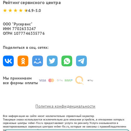
Рейтинг сервисного центра
4.9-5.0
ООО "Русервис"
ИНН 7702633247
ОГРН 1077746335776
Поделиться в соц. сетях:
Мы принимаем
все формы оплаты
Политика конфиденциальности
Вся информация на сайте носит исключительно справочный характер.
Товарные знаки используются исключительно для описания устройств, в отношении которых
сервисные центры veber-fix.ru предоставляют услуги по ремонту. Услуги оказываются в
неавторизованных сервисных центрах veber-fix.ru, которые не связаны с правообладателями
товарных знаков или их официальными представителями.