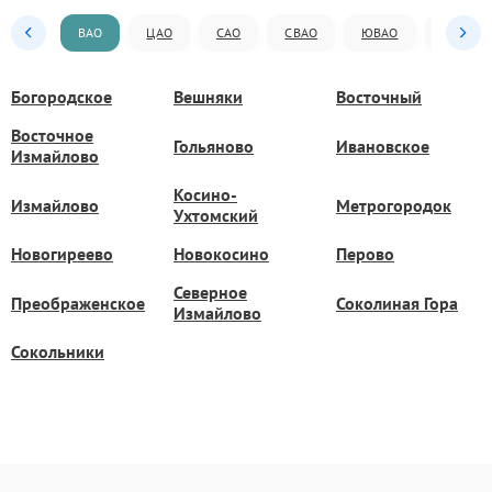
ВАО
ЦАО
САО
СВАО
ЮВАО
ЮАО
Богородское
Вешняки
Восточный
Восточное
Гольяново
Ивановское
Измайлово
Косино-
Измайлово
Метрогородок
Ухтомский
Новогиреево
Новокосино
Перово
Северное
Преображенское
Соколиная Гора
Измайлово
Сокольники