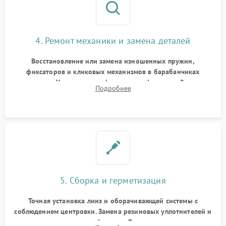
4. Ремонт механики и замена деталей
Восстановление или замена изношенных пружин,
фиксаторов и кликовых механизмов в барабанчиках
поправок. Устранение люфтов в трансфокаторе. Замена
Подробнее
поврежденных линз, разбитой сетки или восстановление
контактов в цепи подсветки прицельной марки.
5. Сборка и герметизация
Точная установка линз и оборачивающей системы с
соблюдением центровки. Замена резиновых уплотнителей и
нанесение влагозащитной смазки. Вакуумирование корпуса