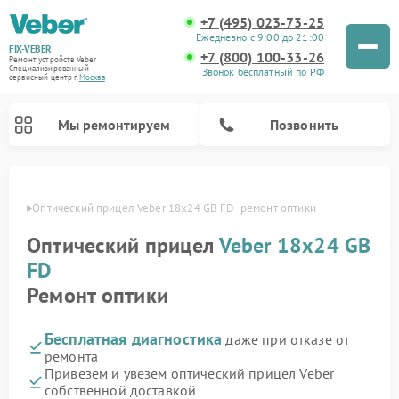
+7 (495) 023-73-25
Ежедневно с 9:00 до 21:00
FIX-VEBER
+7 (800) 100-33-26
Ремонт устройств Veber
Специализированный
Звонок бесплатный по РФ
cервисный центр г.
Москва
Мы ремонтируем
Позвонить
оскве
Оптический прицел Veber 18x24 GB FD  ремонт оптики
Оптический прицел
Veber 18x24 GB
Ремонт цифровых биноклей Veber
Ремонт прицелов ночного видения Veber
Ремонт лазерных дальномеров Veber
FD
Ремонт оптики
Бесплатная диагностика
даже при отказе от
ремонта
Привезем и увезем оптический прицел Veber
собственной доставкой