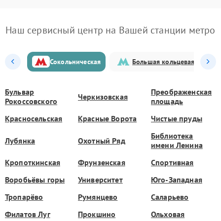
Наш сервисный центр на Вашей станции метро
Сокольническая
Большая кольцевая
Бульвар
Преображенская
Черкизовская
Рокоссовского
площадь
Красносельская
Красные Ворота
Чистые пруды
Библиотека
Лубянка
Охотный Ряд
имени Ленина
Кропоткинская
Фрунзенская
Спортивная
Воробьёвы горы
Университет
Юго-Западная
Тропарёво
Румянцево
Саларьево
Филатов Луг
Прокшино
Ольховая