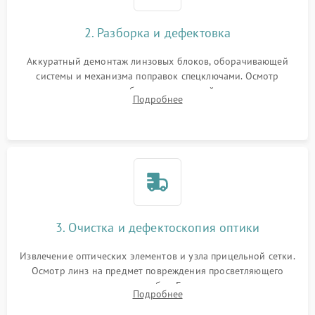
2. Разборка и дефектовка
Аккуратный демонтаж линзовых блоков, оборачивающей
системы и механизма поправок спецключами. Осмотр
внутренних резьбовых соединений, пружин и
Подробнее
уплотнительных колец. Поиск причин люфта, смещения
точки попадания или заклинивания подвижных частей.
3. Очистка и дефектоскопия оптики
Извлечение оптических элементов и узла прицельной сетки.
Осмотр линз на предмет повреждения просветляющего
покрытия или появления грибка. Бережная очистка стекол
Подробнее
спецрастворами. Проверка целостности гравированной