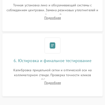
Точная установка линз и оборачивающей системы с
соблюдением центровки. Замена резиновых уплотнителей и
нанесение влагозащитной смазки. Вакуумирование корпуса
Подробнее
и заполнение его осушенным азотом или аргоном для
защиты линз от внутреннего запотевания.
6. Юстировка и финальное тестирование
Калибровка прицельной сетки и оптической оси на
коллиматорном стенде. Проверка точности кликов
механизма поправок. Обязательное испытание прицела на
Подробнее
ударном стенде для проверки устойчивости к отдаче и
гарантии сохранения точки пристрелки.