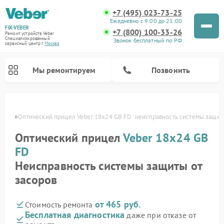
+7 (495) 023-73-25
Ежедневно с 9:00 до 21:00
FIX-VEBER
+7 (800) 100-33-26
Ремонт устройств Veber
Специализированный
Звонок бесплатный по РФ
cервисный центр г.
Москва
Мы ремонтируем
Позвонить
оскве
Оптический прицел Veber 18x24 GB FD  неисправность системы защит
Оптический прицел
Veber 18x24 GB
Ремонт цифровых биноклей Veber
Ремонт прицелов ночного видения Veber
Ремонт лазерных дальномеров Veber
FD
Неисправность системы защиты от
засоров
от 465 руб.
Стоимость ремонта
Бесплатная диагностика
даже при отказе от