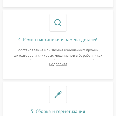
сетки и модуля ее подсветки.
4. Ремонт механики и замена деталей
Восстановление или замена изношенных пружин,
фиксаторов и кликовых механизмов в барабанчиках
поправок. Устранение люфтов в трансфокаторе. Замена
Подробнее
поврежденных линз, разбитой сетки или восстановление
контактов в цепи подсветки прицельной марки.
5. Сборка и герметизация