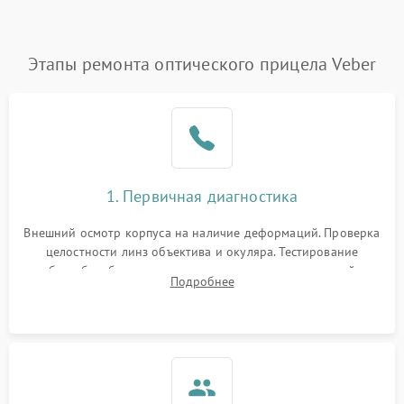
Этапы ремонта оптического прицела Veber
1. Первичная диагностика
Внешний осмотр корпуса на наличие деформаций. Проверка
целостности линз объектива и окуляра. Тестирование
работы барабанчиков ввода поправок, кольца отстройки
Подробнее
параллакса и зума. Выявление сколов, внутренних
загрязнений и нарушений герметичности.