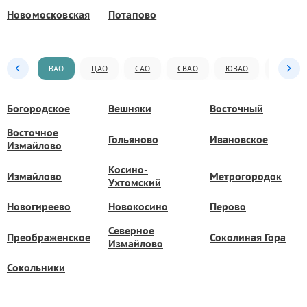
Новомосковская
Потапово
ВАО
ЦАО
САО
СВАО
ЮВАО
ЮАО
Богородское
Вешняки
Восточный
Восточное
Гольяново
Ивановское
Измайлово
Косино-
Измайлово
Метрогородок
Ухтомский
Новогиреево
Новокосино
Перово
Северное
Преображенское
Соколиная Гора
Измайлово
Сокольники