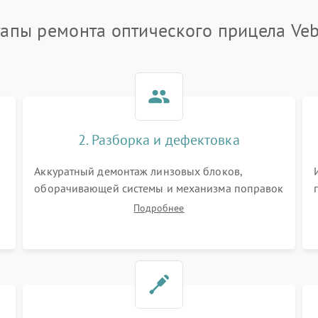
тапы ремонта оптического прицела Veb
2. Разборка и дефектовка
Аккуратный демонтаж линзовых блоков,
оборачивающей системы и механизма поправок
спецключами. Осмотр внутренних резьбовых
Подробнее
соединений, пружин и уплотнительных колец.
,
Поиск причин люфта, смещения точки
попадания или заклинивания подвижных
частей.