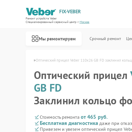
FIX-VEBER
Ремонт устройств Veber
Специализированный cервисный центр г.
Москва
Мы ремонтируем
Срочный ремонт
Це
0х26 GB FD в Москве
Оптический прицел Veber 110х26 GB FD заклинил кольц
Оптический прицел
GB FD
Ремонт цифровых биноклей Veber
Ремонт прицелов ночного видения Veber
Ремонт лазерных дальномеров Veber
Заклинил кольцо фо
от 465 руб.
Стоимость ремонта
Бесплатная диагностика
даже при отказ
Привезем и увезем оптический прицел Veb