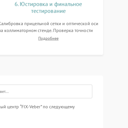
6. Юстировка и финальное
тестирование
Калибровка прицельной сетки и оптической оси
на коллиматорном стенде. Проверка точности
кликов механизма поправок. Обязательное
Подробнее
испытание прицела на ударном стенде для
проверки устойчивости к отдаче и гарантии
сохранения точки пристрелки.
ый центр “FIX-Veber” по следующему