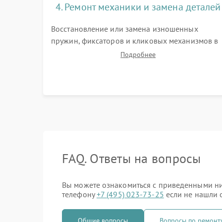
4. Ремонт механики и замена деталей
Восстановление или замена изношенных
пружин, фиксаторов и кликовых механизмов в
барабанчиках поправок. Устранение люфтов в
Подробнее
трансфокаторе. Замена поврежденных линз,
разбитой сетки или восстановление контактов 
цепи подсветки прицельной марки.
FAQ. Ответы на вопросы
Вы можете ознакомиться с приведенными ниж
телефону
+7 (495) 023-73-25
если не нашли о
Общие вопросы
Вопросы по ремонт