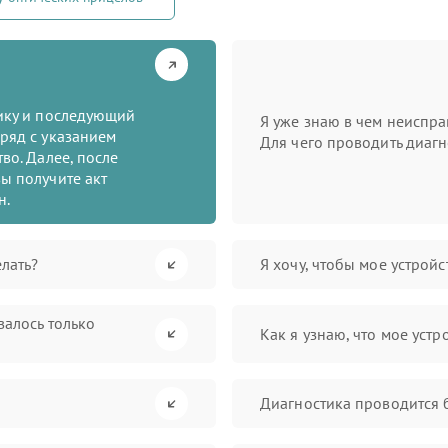
тику и последующий
Я уже знаю в чем неиспра
ряд с указанием
Для чего проводить диагн
во. Далее, после
ы получите акт
н.
лать?
Я хочу, чтобы мое устрой
валось только
Как я узнаю, что мое устр
Диагностика проводится 