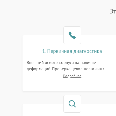
Э
1. Первичная диагностика
Внешний осмотр корпуса на наличие
деформаций. Проверка целостности линз
объектива и окуляра. Тестирование работы
Подробнее
барабанчиков ввода поправок, кольца
отстройки параллакса и зума. Выявление сколов
внутренних загрязнений и нарушений
герметичности.