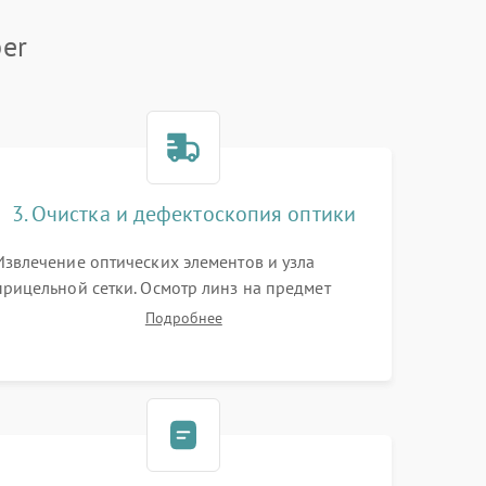
er
3. Очистка и дефектоскопия оптики
Извлечение оптических элементов и узла
прицельной сетки. Осмотр линз на предмет
повреждения просветляющего покрытия или
Подробнее
появления грибка. Бережная очистка стекол
спецрастворами. Проверка целостности
гравированной сетки и модуля ее подсветки.