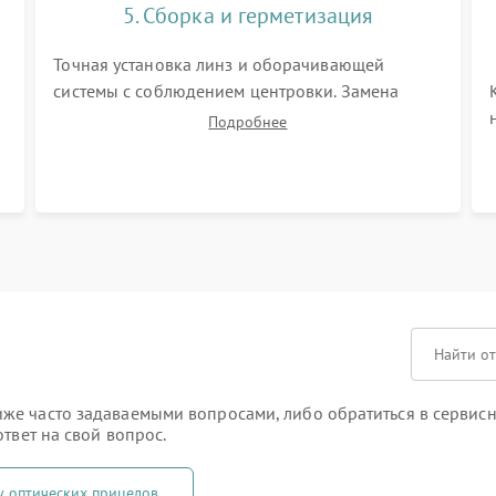
5. Сборка и герметизация
Точная установка линз и оборачивающей
системы с соблюдением центровки. Замена
резиновых уплотнителей и нанесение
Подробнее
влагозащитной смазки. Вакуумирование корпуса
в
и заполнение его осушенным азотом или
аргоном для защиты линз от внутреннего
запотевания.
е часто задаваемыми вопросами, либо обратиться в сервисн
твет на свой вопрос.
у оптических прицелов