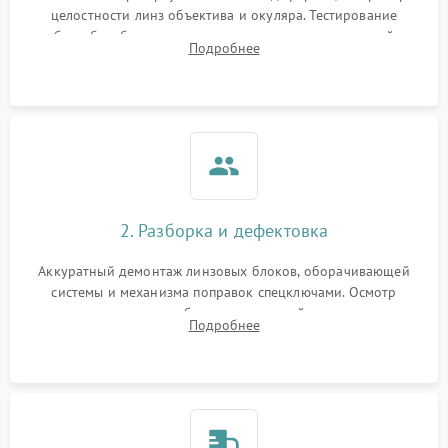
целостности линз объектива и окуляра. Тестирование
работы барабанчиков ввода поправок, кольца отстройки
Поломка системы защиты
Подробнее
1000 ₽
Подробнее →
параллакса и зума. Выявление сколов, внутренних
от перенапряжения
загрязнений и нарушений герметичности.
Поломка системы защиты
1000 ₽
Подробнее →
от замыкания
2. Разборка и дефектовка
Аккуратный демонтаж линзовых блоков, оборачивающей
системы и механизма поправок спецключами. Осмотр
внутренних резьбовых соединений, пружин и
Подробнее
уплотнительных колец. Поиск причин люфта, смещения
точки попадания или заклинивания подвижных частей.