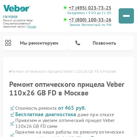
+7 (495) 023-73-25
Ежедневно с 9:00 до 21:00
FIX-VEBER
+7 (800) 100-33-26
Ремонт устройств Veber
Специализированный
Звонок бесплатный по РФ
cервисный центр г.
Москва
Мы ремонтируем
Позвонить
оскве
Ремонт оптического прицела Veber 110х26 GB FD в Москве
Ремонт оптического прицела Veber
Ремонт цифровых биноклей Veber
Ремонт прицелов ночного видения Veber
Ремонт лазерных дальномеров Veber
110х26 GB FD в Москве
от 465 руб.
Стоимость ремонта
Бесплатная диагностика
даже при отказе
Привезем и увезем оптический прицел Veber
110х26 GB FD сами
Гарантия на наши работы по ремонту оптических