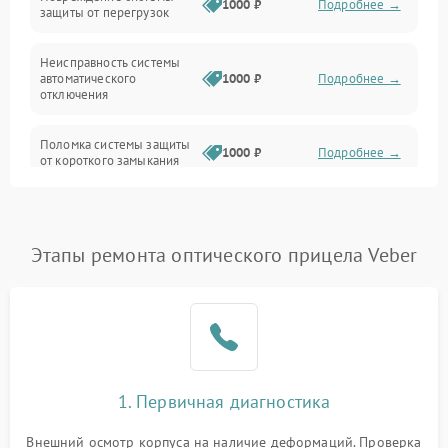
1000 ₽
Подробнее →
защиты от перегрузок
Электропитание
Неисправность системы
Механика
автоматического
1000 ₽
Подробнее →
отключения
Управление
Поломка системы защиты
1000 ₽
Подробнее →
от короткого замыкания
Корпус/Герметичность
Повреждение системы
Датчики
1000 ₽
Подробнее →
защиты от перегрева
Этапы ремонта оптического прицела Veber
Неисправность системы
защиты от
1000 ₽
Подробнее →
перенапряжения
Неисправность системы
1000 ₽
Подробнее →
защиты от замыкания
1. Первичная диагностика
Неисправность системы
1000 ₽
Подробнее →
защиты от перегрева
Внешний осмотр корпуса на наличие деформаций. Проверка