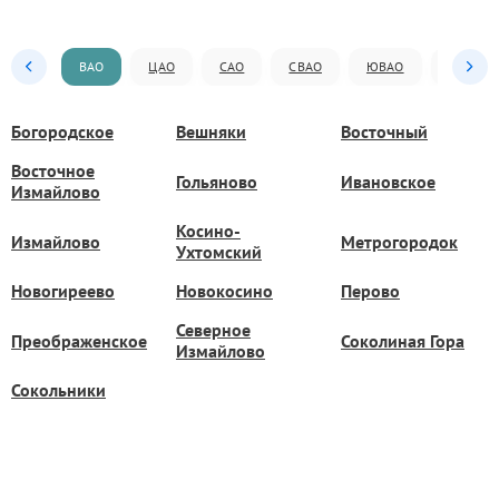
ВАО
ЦАО
САО
СВАО
ЮВАО
ЮАО
Богородское
Вешняки
Восточный
Восточное
Гольяново
Ивановское
Измайлово
Косино-
Измайлово
Метрогородок
Ухтомский
Новогиреево
Новокосино
Перово
Северное
Преображенское
Соколиная Гора
Измайлово
Сокольники