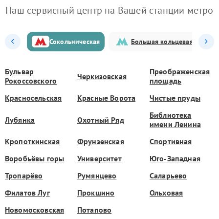
Наш сервисный центр на Вашей станции метро
Сокольническая
Большая кольцевая
Бульвар
Преображенская
Черкизовская
Рокоссовского
площадь
Красносельская
Красные Ворота
Чистые пруды
Библиотека
Лубянка
Охотный Ряд
имени Ленина
Кропоткинская
Фрунзенская
Спортивная
Воробьёвы горы
Университет
Юго-Западная
Тропарёво
Румянцево
Саларьево
Филатов Луг
Прокшино
Ольховая
Новомосковская
Потапово