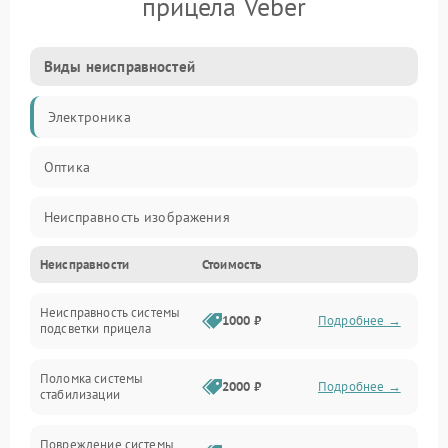
прицела Veber
Виды неисправностей
Электроника
Оптика
Неисправность изображения
Неисправности
Стоимость
Механические повреждения
Неисправность системы
Неисправность фокусировки и оптики
1000 ₽
Подробнее →
подсветки прицела
Неисправность подсветки и электроники
Поломка системы
2000 ₽
Подробнее →
стабилизации
Прочие неисправности
Повреждение системы