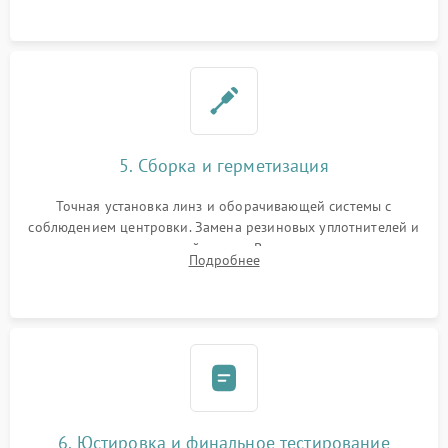
контактов в цепи подсветки прицельной марки.
5. Сборка и герметизация
Точная установка линз и оборачивающей системы с
соблюдением центровки. Замена резиновых уплотнителей и
нанесение влагозащитной смазки. Вакуумирование корпуса
Подробнее
и заполнение его осушенным азотом или аргоном для
защиты линз от внутреннего запотевания.
6. Юстировка и финальное тестирование