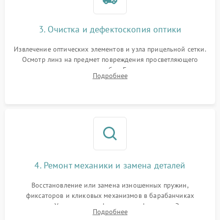
3. Очистка и дефектоскопия оптики
Извлечение оптических элементов и узла прицельной сетки.
Осмотр линз на предмет повреждения просветляющего
покрытия или появления грибка. Бережная очистка стекол
Подробнее
спецрастворами. Проверка целостности гравированной
сетки и модуля ее подсветки.
4. Ремонт механики и замена деталей
Восстановление или замена изношенных пружин,
фиксаторов и кликовых механизмов в барабанчиках
поправок. Устранение люфтов в трансфокаторе. Замена
Подробнее
поврежденных линз, разбитой сетки или восстановление