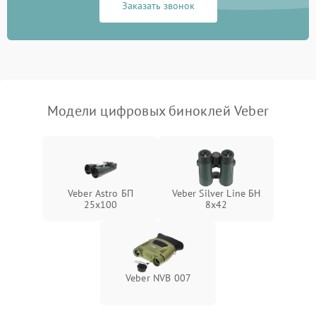
Заказать звонок
Перегрев устройства
1500 ₽
Подробнее →
Модели цифровых биноклей Veber
Veber Astro БП
Veber Silver Line БН
25x100
8x42
Veber NVB 007