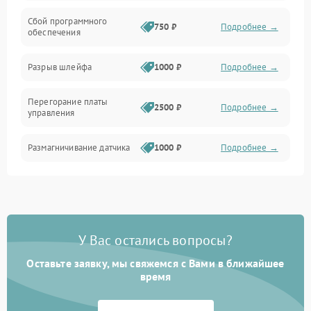
Сбой программного
Электропитание
750 ₽
Подробнее →
обеспечения
Корпус/Герметичность
Разрыв шлейфа
1000 ₽
Подробнее →
Электроника/Механические
Перегорание платы
2500 ₽
Подробнее →
управления
Электроника/Оптика
Размагничивание датчика
1000 ₽
Подробнее →
Поломка инфракрасного
1500 ₽
Подробнее →
датчика
Неправильная передача
750 ₽
Подробнее →
У Вас остались вопросы?
цветов дисплея
Оставьте заявку, мы свяжемся с Вами в ближайшее
Разрядка аккумулятора за
время
1000 ₽
Подробнее →
коркое время