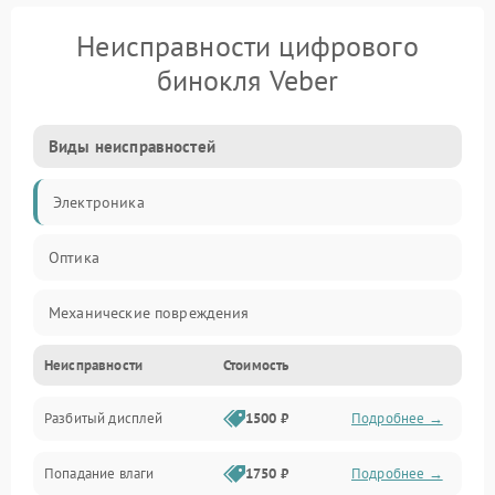
Неисправности цифрового
бинокля Veber
Виды неисправностей
Электроника
Оптика
Механические повреждения
Неисправности
Стоимость
Видео
Разбитый дисплей
1500 ₽
Подробнее →
Механика
Попадание влаги
1750 ₽
Подробнее →
Управление