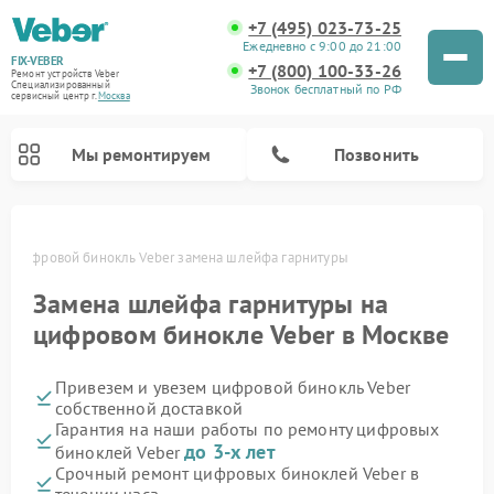
+7 (495) 023-73-25
Ежедневно с 9:00 до 21:00
FIX-VEBER
+7 (800) 100-33-26
Ремонт устройств Veber
Специализированный
Звонок бесплатный по РФ
cервисный центр г.
Москва
Мы ремонтируем
Позвонить
е
Цифровой бинокль Veber замена шлейфа гарнитуры
Замена шлейфа гарнитуры на
Ремонт оптических прицелов Veber
Ремонт прицелов ночного видения Veber
Ремонт лазерных дальномеров Veber
цифровом бинокле Veber в Москве
Привезем и увезем цифровой бинокль Veber
собственной доставкой
Гарантия на наши работы по ремонту цифровых
до 3-х лет
биноклей Veber
Срочный ремонт цифровых биноклей Veber в