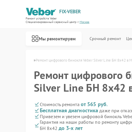
FIX-VEBER
Ремонт устройств Veber
Специализированный cервисный центр г.
Москва
Мы ремонтируем
Срочный ремонт
Це
лей Veber в Москве
Ремонт цифрового бинокля Veber Silver Line БН 8x42 в 
Ремонт цифрового б
Silver Line БН 8x42
Ремонт оптических прицелов Veber
Ремонт прицелов ночного видения Veber
Ремонт лазерных дальномеров Veber
от 565 руб.
Стоимость ремонта
Бесплатная диагностика
даже при отказ
Привезем и увезем цифровой бинокль Veber
Гарантия на наши работы по ремонту цифро
до 3-х лет
БН 8x42