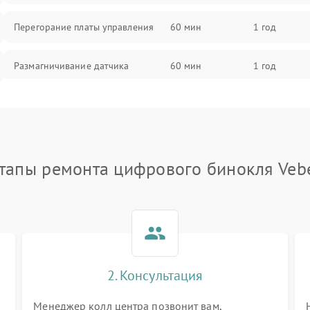
Перегорание платы управления
60 мин
1 год
Размагничивание датчика
60 мин
1 год
Поломка инфракрасного датчика
60 мин
1 год
Неправильная передача цветов
60 мин
1 год
дисплея
тапы ремонта цифрового бинокля Veb
Разрядка аккумулятора за коркое
60 мин
1 год
время
Перегрев устройства
60 мин
1 год
2. Консультация
Менеджер колл центра позвонит вам,