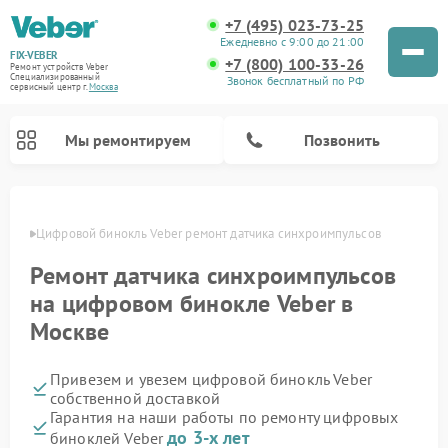
+7 (495) 023-73-25
Ежедневно с 9:00 до 21:00
FIX-VEBER
+7 (800) 100-33-26
Ремонт устройств Veber
Специализированный
Звонок бесплатный по РФ
cервисный центр г.
Москва
Мы ремонтируем
Позвонить
оскве
Цифровой бинокль Veber ремонт датчика синхроимпульсов
Ремонт датчика синхроимпульсов
Ремонт оптических прицелов Veber
Ремонт прицелов ночного видения Veber
Ремонт лазерных дальномеров Veber
на цифровом бинокле Veber в
Москве
Привезем и увезем цифровой бинокль Veber
собственной доставкой
Гарантия на наши работы по ремонту цифровых
до 3-х лет
биноклей Veber