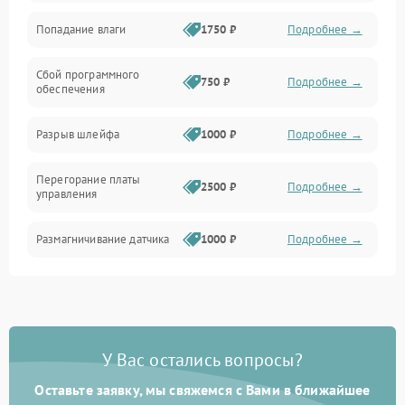
Попадание влаги
1750 ₽
Подробнее →
Управление
Сбой программного
Электропитание
750 ₽
Подробнее →
обеспечения
Корпус/Герметичность
Разрыв шлейфа
1000 ₽
Подробнее →
Электроника/Механические
Перегорание платы
2500 ₽
Подробнее →
управления
Электроника/Оптика
Размагничивание датчика
1000 ₽
Подробнее →
Поломка инфракрасного
1500 ₽
Подробнее →
датчика
Неправильная передача
750 ₽
Подробнее →
У Вас остались вопросы?
цветов дисплея
Оставьте заявку, мы свяжемся с Вами в ближайшее
Разрядка аккумулятора за