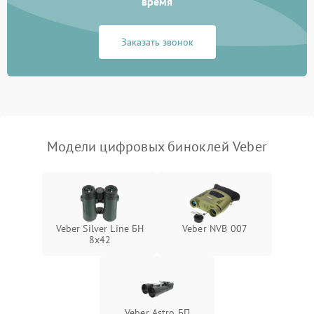
время
1000 ₽
Подробнее →
коркое время
Заказать звонок
Перегрев устройства
1500 ₽
Подробнее →
Модели цифровых биноклей Veber
Veber Silver Line БН
Veber NVB 007
8x42
Veber Astro БП