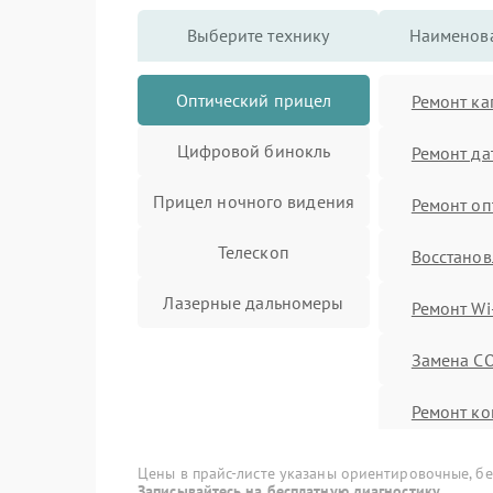
Выберите технику
Наименова
Оптический прицел
Ремонт ка
Цифровой бинокль
Ремонт да
Прицел ночного видения
Ремонт оп
Телескоп
Восстанов
Лазерные дальномеры
Ремонт Wi
Замена C
Ремонт ко
Замена ак
Цены в прайс-листе указаны ориентировочные, без
Записывайтесь на бесплатную диагностику.