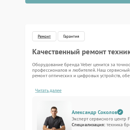
Ремонт ра
Замена ко
Ремонт це
Ремонт
Гарантия
Замена ми
Качественный ремонт техник
Замена ди
Оборудование бренда Veber ценится за точнос
профессионалов и любителей. Наш сервисный
Замена об
ремонт оптических и цифровых устройств, обе
характери
Наши услуги
Читать далее
Ремонт пл
Мы специализируемся на устранении неисправ
(восстано
профессиональные инструменты и оригинальн
работы с оптическими и цифровыми системами
Александр Соколов
Восстанов
задачи. Основные направления ремонта вклю
Эксперт сервисного центр F
влаги
Специализация:
техника бр
Оптические прицелы: настройка оптики, за