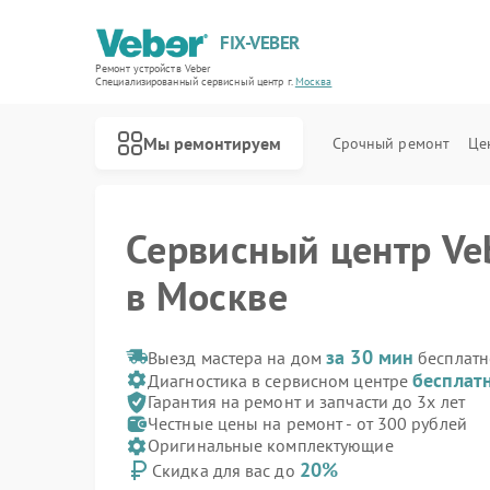
FIX-VEBER
Ремонт устройств Veber
Специализированный cервисный центр г.
Москва
Мы ремонтируем
Срочный ремонт
Це
Сервисный центр Ve
в Москве
за 30 мин
Выезд мастера на дом
бесплатн
бесплат
Диагностика в сервисном центре
Ремонт оптических прицелов Veber
Ремонт цифровых биноклей Veber
Ремонт прицелов ночного видения Veber
Ремонт лазерных дальномеров Veber
Гарантия на ремонт и запчасти до 3х лет
Честные цены на ремонт - от 300 рублей
Оригинальные комплектующие
20%
Скидка для вас до