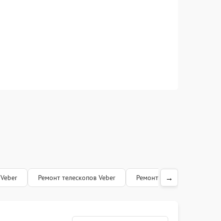
→
Veber
Ремонт телескопов Veber
Ремонт лазерных дальноме