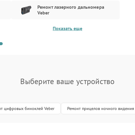
 свяжитесь с нами по телефону +7 (495) 023-73-25
Ремонт лазерного дальномера
ул. Чаянова 18.
Veber
Показать еще
Выберите ваше устройство
нт цифровых биноклей Veber
Ремонт прицелов ночного видения 